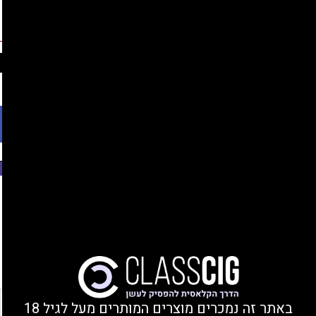
החברים שלנו
נהנים מהנחות, צוברים נקודות, ומקבלים מתנות!
התחברות/הצטרפות
Ski
משלוחים עד הבית או מסירה בחנות בקרית ביאליק
t
conten
פתח סרגל נגישות
משנת 2008
עמוד הבית
/ מוצר צבע / כחול
סינון
באתר זה נמכרים מוצרים המותרים מעל לגיל 18