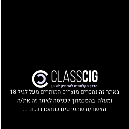
₪
150.00
בחר צבע
באתר זה נמכרים מוצרים המותרים מעל לגיל 18
ומעלה. בהסכמתך לכניסה לאתר זה את/ה
מאשר/ת שהפרטים שנמסרו נכונים.
+
-