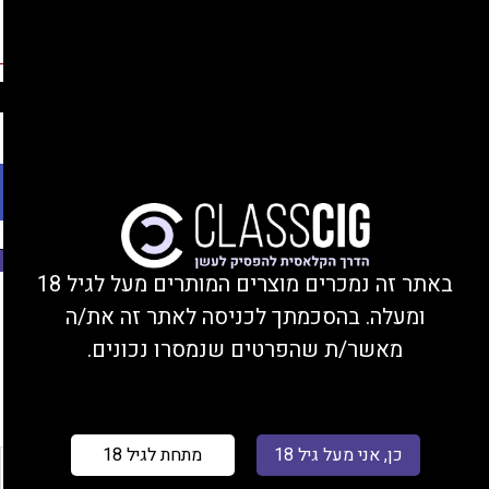
החברים שלנו
נהנים מהנחות, צוברים נקודות, ומקבלים מתנות!
התחברות/הצטרפות
Ski
משלוחים עד הבית או מסירה בחנות בקרית ביאליק
t
conten
פתח סרגל נגישות
משנת 2008
באתר זה נמכרים מוצרים המותרים מעל לגיל 18
עמוד הבית
/ מוצר צבע / לבן
ומעלה. בהסכמתך לכניסה לאתר זה את/ה
מאשר/ת שהפרטים שנמסרו נכונים.
סינון
כן, אני מעל גיל 18
מתחת לגיל 18