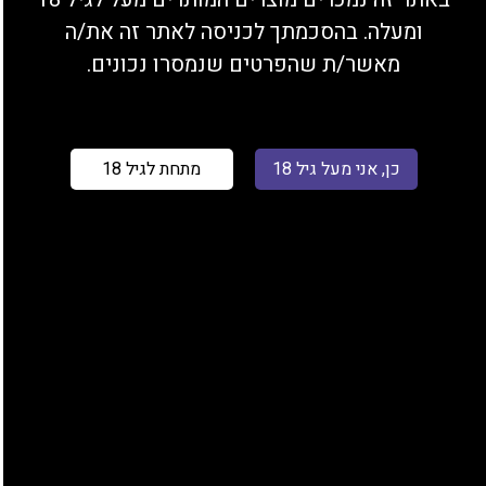
סיגריה אלקטרונית בתל אביב
ומעלה. בהסכמתך לכניסה לאתר זה את/ה
מאשר/ת שהפרטים שנמסרו נכונים.
מחפשים סיגריה אלקטרונית בתל אביב? יש לנו
פתרון מצויין עבורכם!
אם נמאס לכם לחפש אחרי חנות סיגריה אלקטרונית
כן, אני מעל גיל 18
מתחת לגיל 18
בתל אביב, הגעתם למקום הנכון. בחנות של קלאסיג,
תוכלו למצוא מגוון רחב של סיגריות אלקטרוניות,
נוזלי מילוי מיוחדים, וופורייזרים ועוד המון אביזרי
עישון. הצוות שלנו ישמח לעזור לכם בכל רגע נתון
ולענות על השאלות שלכם לפני ההזמנה.
כל מה שעליכם לעשות הוא לבחור את המוצרים
שאתם מעוניינים לרכוש, לבצע את ההזמנה והשליח
שלנו יגיע עד לפתח הדלת שלכם.
מעדיפים לקנות באינטרנט?
לחצו כאן
לכניסה לחנות שלנו