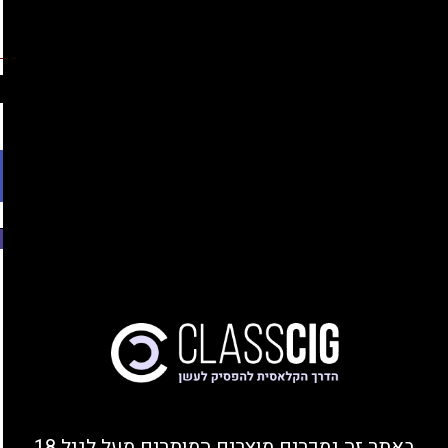
החברים שלנו
נהנים מהנחות, צוברים נקודות, ומקבלים מתנות!
התחברות/הצטרפות
Ski
משלוחים עד הבית או מסירה בחנות בקרית ביאליק
t
conten
פתח סרגל נגישות
משנת 2008
בית
>
סיגריות אלקטרוניות
> סיגריה אלקטרונית בתל אביב
באתר זה נמכרים מוצרים המותרים מעל לגיל 18