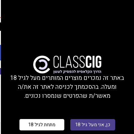
החברים שלנו
נהנים מהנחות, צוברים נקודות, ומקבלים מתנות!
התחברות/הצטרפות
Ski
משלוחים עד הבית או מסירה בחנות בקרית ביאליק
t
conten
פתח סרגל נגישות
משנת 2008
באתר זה נמכרים מוצרים המותרים מעל לגיל 18
עמוד הבית
/ מוצר יחס VG/PG / 50/50
ומעלה. בהסכמתך לכניסה לאתר זה את/ה
מאשר/ת שהפרטים שנמסרו נכונים.
סינון
כן, אני מעל גיל 18
מתחת לגיל 18
רכשו 5