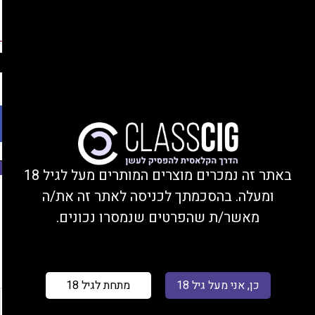
החברים שלנו
נהנים מהנחות, צוברים נקודות, ומקבלים מתנות!
התחברות/הצטרפות
Ski
משלוחים עד הבית או מסירה בחנות בקרית ביאליק
t
conten
פתח סרגל נגישות
משנת 2008
באתר זה נמכרים מוצרים המותרים מעל לגיל 18
ומעלה. בהסכמתך לכניסה לאתר זה את/ה
עמוד הבית
/ מוצר טעם 30 מ"ל / פטל אייס
מאשר/ת שהפרטים שנמסרו נכונים.
סינון
כן, אני מעל גיל 18
מתחת לגיל 18
רכשו 1