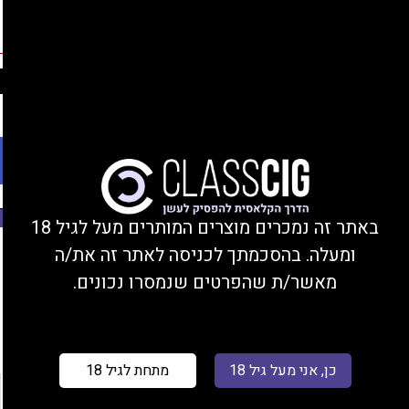
החברים שלנו
נהנים מהנחות, צוברים נקודות, ומקבלים מתנות!
התחברות/הצטרפות
Ski
משלוחים עד הבית או מסירה בחנות בקרית ביאליק
t
conten
פתח סרגל נגישות
משנת 2008
באתר זה נמכרים מוצרים המותרים מעל לגיל 18
ומעלה. בהסכמתך לכניסה לאתר זה את/ה
עמוד הבית
/ מוצר טעם 30 מ"ל / לאב 66 אייס
מאשר/ת שהפרטים שנמסרו נכונים.
סינון
כן, אני מעל גיל 18
מתחת לגיל 18
רכשו 1