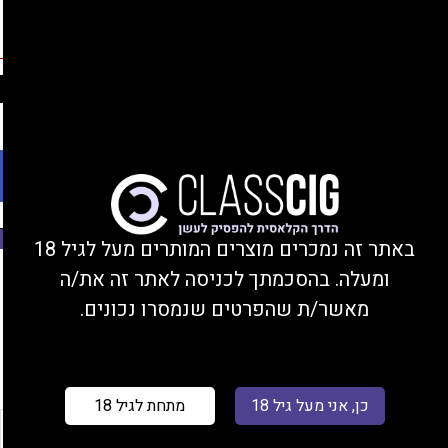
החברים שלנו
נהנים מהנחות, צוברים נקודות, ומקבלים מתנות!
התחברות/הצטרפות
Ski
משלוחים עד הבית או מסירה בחנות בקרית ביאליק
t
conten
פתח סרגל נגישות
משנת 2008
באתר זה נמכרים מוצרים המותרים מעל לגיל 18
ומעלה. בהסכמתך לכניסה לאתר זה את/ה
עמוד הבית
/ מוצר טעם 10 מ"ל / תות אייס
מאשר/ת שהפרטים שנמסרו נכונים.
סינון
כן, אני מעל גיל 18
מתחת לגיל 18
רכשו 1
רכשו 5