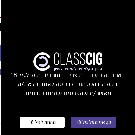
החברים שלנו
נהנים מהנחות, צוברים נקודות, ומקבלים מתנות!
התחברות/הצטרפות
Ski
משלוחים עד הבית או מסירה בחנות בקרית ביאליק
t
conten
פתח סרגל נגישות
משנת 2008
באתר זה נמכרים מוצרים המותרים מעל לגיל 18
ומעלה. בהסכמתך לכניסה לאתר זה את/ה
עמוד הבית
/ מוצר טעם 10 מ"ל / קפוצ'ינו (ללא אייס)
מאשר/ת שהפרטים שנמסרו נכונים.
סינון
כן, אני מעל גיל 18
מתחת לגיל 18
רכשו 1
רכשו 5