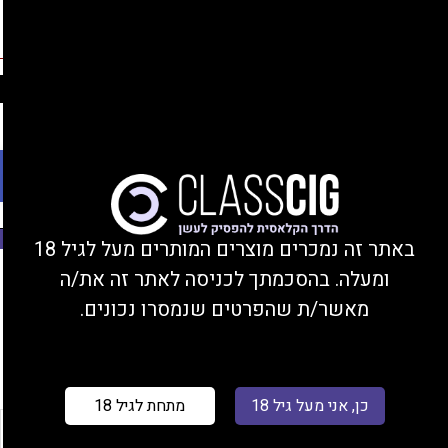
החברים שלנו
נהנים מהנחות, צוברים נקודות, ומקבלים מתנות!
התחברות/הצטרפות
Ski
משלוחים עד הבית או מסירה בחנות בקרית ביאליק
t
conten
פתח סרגל נגישות
משנת 2008
באתר זה נמכרים מוצרים המותרים מעל לגיל 18
ומעלה. בהסכמתך לכניסה לאתר זה את/ה
עמוד הבית
/ מוצר טעם 10 מ"ל / ונילה גולד
מאשר/ת שהפרטים שנמסרו נכונים.
סינון
כן, אני מעל גיל 18
מתחת לגיל 18
רכשו 1
רכשו 5