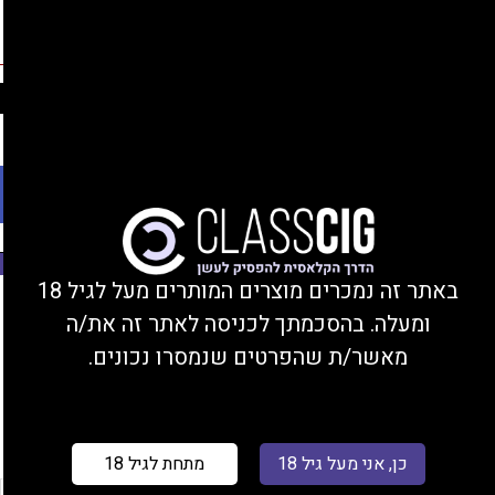
החברים שלנו
נהנים מהנחות, צוברים נקודות, ומקבלים מתנות!
התחברות/הצטרפות
Ski
משלוחים עד הבית או מסירה בחנות בקרית ביאליק
t
conten
פתח סרגל נגישות
משנת 2008
באתר זה נמכרים מוצרים המותרים מעל לגיל 18
עמוד הבית
/ מוצר טעם 10 מ"ל / בננה חמאת בוטנים (ללא
ומעלה. בהסכמתך לכניסה לאתר זה את/ה
אייס)
מאשר/ת שהפרטים שנמסרו נכונים.
סינון
כן, אני מעל גיל 18
מתחת לגיל 18