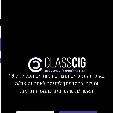
החברים שלנו
נהנים מהנחות, צוברים נקודות, ומקבלים מתנות!
התחברות/הצטרפות
Ski
משלוחים עד הבית או מסירה בחנות בקרית ביאליק
t
conten
פתח סרגל נגישות
משנת 2008
Nitecore New i2
באתר זה נמכרים מוצרים המותרים מעל לגיל 18
ומעלה. בהסכמתך לכניסה לאתר זה את/ה
מאשר/ת שהפרטים שנמסרו נכונים.