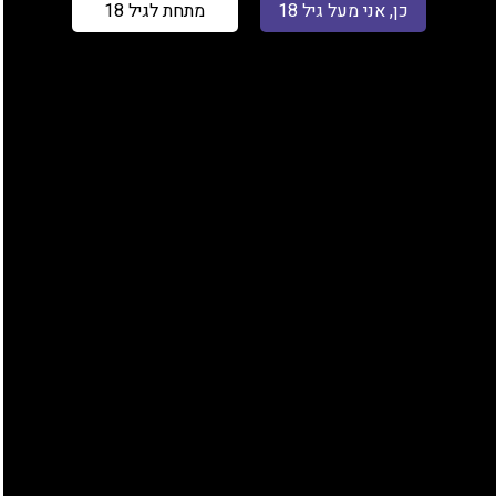
כן, אני מעל גיל 18
מתחת לגיל 18
₪
90.00
המלאי אזל
מטען מקורי של חברת NITECORE