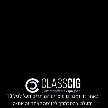
החברים שלנו
נהנים מהנחות, צוברים נקודות, ומקבלים מתנות!
התחברות/הצטרפות
Ski
משלוחים עד הבית או מסירה בחנות בקרית ביאליק
t
conten
פתח סרגל נגישות
משנת 2008
סדרת Elix pods 5ml
באתר זה נמכרים מוצרים המותרים מעל לגיל 18
ומעלה. בהסכמתך לכניסה לאתר זה את/ה